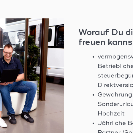
Worauf Du d
freuen kanns
vermögensw
Betrieblich
steuerbegü
Direktversi
Gewährung 
Sonderurlau
Hochzeit
Jährliche B