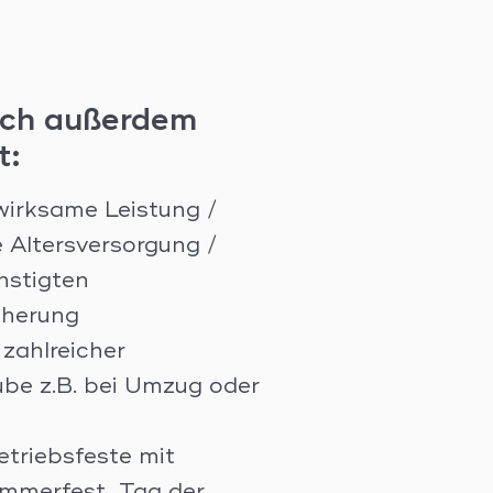
ich außerdem
t:
irksame Leistung /
e Altersversorgung /
nstigten
cherung
zahlreicher
be z.B. bei Umzug oder
etriebsfeste mit