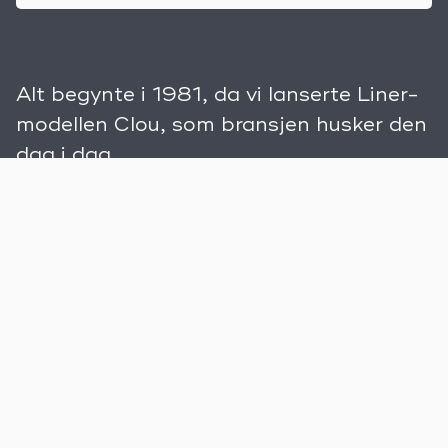
Alt begynte i 1981, da vi lanserte Liner-
modellen Clou, som bransjen husker den
dag i dag.
Et kjøretøy fullt av gode ideer og smarte detaljer –
rett og slett fullt av Clous. Og akkurat dette står
Niesmann+Bischoff for den dag i dag. Smarte
løsninger og innovasjoner som gjør at vi stadig kan
fornye oss, og som gir hvert av våre kjøretøy den
særegne Niesmann+Bischoff-DNA-en.