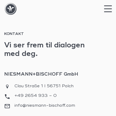
Skip
to
KONTAKT
content
Vi ser frem til dialogen
med deg.
NIESMANN+BISCHOFF GmbH
Clou Straße 1 I 56751 Polch
+49 2654 933 – 0
info@niesmann-bischoff.com