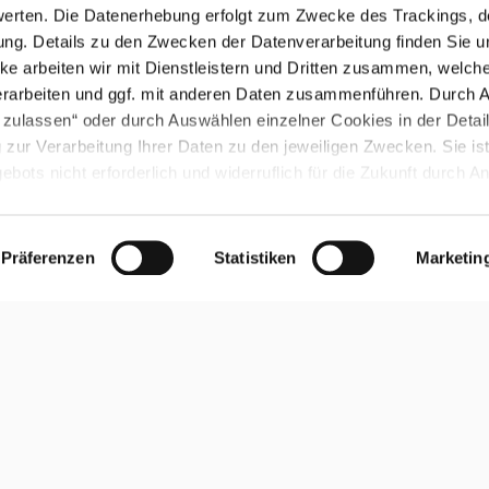
erten. Die Datenerhebung erfolgt zum Zwecke des Trackings, d
g. Details zu den Zwecken der Datenverarbeitung finden Sie un
ke arbeiten wir mit Dienstleistern und Dritten zusammen, welch
rarbeiten und ggf. mit anderen Daten zusammenführen. Durch A
 zulassen“ oder durch Auswählen einzelner Cookies in der Detai
 zur Verarbeitung Ihrer Daten zu den jeweiligen Zwecken. Sie ist f
bots nicht erforderlich und widerruflich für die Zukunft durch A
 widerrufen“. Weitere Hinweise finden Sie in unserer
Datenschut
SERVICE
A
ung auf unserer Webseite erteilte Einwilligung können Sie im Ber
d
rufen.
Präferenzen
Statistiken
Marketin
Bordbuch
d
Notrufdienste
B
Bilder
E
D
My NiBi Connect App
s
L
Servicebereich