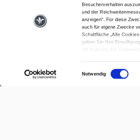
Besucherverhalten auszuw
und der Reichweitenmessun
anzeigen“. Für diese Zwec
auch für eigene Zwecke ve
Schaltfläche „Alle Cookies
geben Sie Ihre Einwilligung
die Nutzung des Onlineange
Schaltfläche „Einwilligung
MODELLE
UNTERNEHMEN
Die für die Datenverarbeit
Einwilligungsauswahl
Einstellungen ändern/wider
Notwendig
iSmove
Über Uns
Arto
Karriere
Flair
Kontakt
Konfigurator
Händler
Presse / News