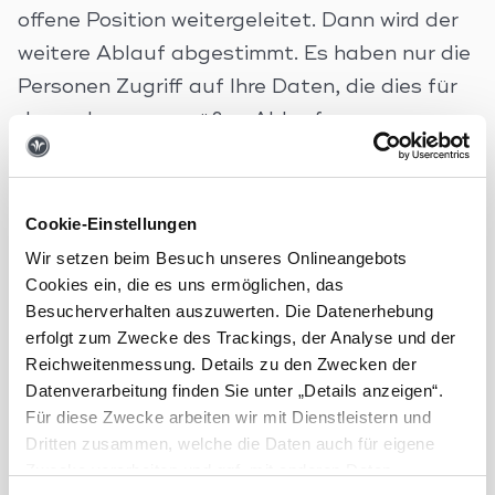
offene Position weitergeleitet. Dann wird der
weitere Ablauf abgestimmt. Es haben nur die
Personen Zugriff auf Ihre Daten, die dies für
den ordnungsgemäßen Ablauf unseres
Bewerbungsverfahrens benötigen.
Daneben nutzen wir für den
Bewerbungsprozess einen spezialisierten
Cookie-Einstellungen
Software-Anbieter. Dieser wird als
Wir setzen beim Besuch unseres Onlineangebots
Cookies ein, die es uns ermöglichen, das
Dienstleister für uns tätig und kann im
Besucherverhalten auszuwerten. Die Datenerhebung
Zusammenhang mit der Wartung und Pflege
erfolgt zum Zwecke des Trackings, der Analyse und der
der Systeme ggf. auch Kenntnis von Ihren
Reichweitenmessung. Details zu den Zwecken der
personenbezogenen Daten erhalten. Wir
Datenverarbeitung finden Sie unter „Details anzeigen“.
Für diese Zwecke arbeiten wir mit Dienstleistern und
haben mit diesem Anbieter einen sog.
Dritten zusammen, welche die Daten auch für eigene
Auftragsverarbeitungsvertrag
Zwecke verarbeiten und ggf. mit anderen Daten
abgeschlossen, der sicherstellt, dass die