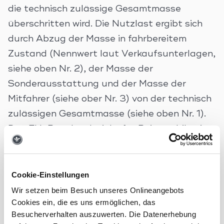
die technisch zulässige Gesamtmasse
überschritten wird. Die Nutzlast ergibt sich
durch Abzug der Masse in fahrbereitem
Zustand (Nennwert laut Verkaufsunterlagen,
siehe oben Nr. 2), der Masse der
Sonderausstattung und der Masse der
Mitfahrer (siehe ober Nr. 3) von der technisch
zulässigen Gesamtmasse (siehe oben Nr. 1).
Das EU-Regelwerk sieht für Reisemobile eine
feste Mindestnutzlast vor, die für Gepäck
oder sonstiges, nicht werkseitig verbautes
Zubehör mindestens verbleiben muss. Diese
Cookie-Einstellungen
Mindestnutzlast berechnet sich wie folgt:
Wir setzen beim Besuch unseres Onlineangebots
Cookies ein, die es uns ermöglichen, das
Mindestnutzlast in kg ≥ 10 * (n + L)
Besucherverhalten auszuwerten. Die Datenerhebung
Dabei gilt: „n“ = Höchstzahl der Mitfahrer