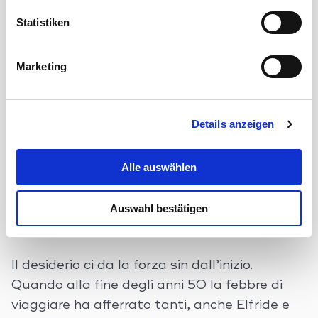
erforderlich und widerruflich für die Zukunft durch
una macchina
concetto convincono i fan. Così il comfort viaggia
Anklicken der Schaltfläche „Einwilligung widerrufen“.
Statistiken
individualità
serie.
Weitere Hinweise finden Sie in unserer
 una ricetta
Datenschutzerklärung
. Die für die Datenverarbeitung
siasma e si è
Marketing
auf unserer Webseite erteilte Einwilligung können Sie im
Bereich Cookie-Einstellungen ändern/widerrufen.
Details anzeigen
Alle auswählen
Auswahl bestätigen
Viaggiare unisce
Il desiderio ci da la forza sin dall’inizio.
Quando alla fine degli anni 50 la febbre di
viaggiare ha afferrato tanti, anche Elfride e