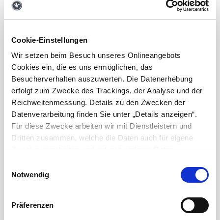
Cookie-Einstellungen
2014
Wir setzen beim Besuch unseres Onlineangebots
Cookies ein, die es uns ermöglichen, das
Besucherverhalten auszuwerten. Die Datenerhebung
erfolgt zum Zwecke des Trackings, der Analyse und der
Reichweitenmessung. Details zu den Zwecken der
Datenverarbeitung finden Sie unter „Details anzeigen“.
Für diese Zwecke arbeiten wir mit Dienstleistern und
Dritten zusammen, welche die Daten auch für eigene
Zwecke verarbeiten und ggf. mit anderen Daten
zusammenführen. Durch Anklicken der Schaltfläche „Alle
Einwilligungsauswahl
Il comfort inizia i suoi viaggi
Cookies zulassen“ oder durch Auswählen einzelner
Notwendig
Cookies in der Detailansicht geben Sie Ihre Einwilligung
 pubblico al
La quinta generazione del Flair ha intrapreso la s
zur Verarbeitung Ihrer Daten zu den jeweiligen Zwecken.
tale dinamico
strada per diventare un successo. Un design este
Präferenzen
Sie ist freiwillig, für die Nutzung des Onlineangebots nicht
isce
fresco ed elegante, il brand facciale e il nuovo do