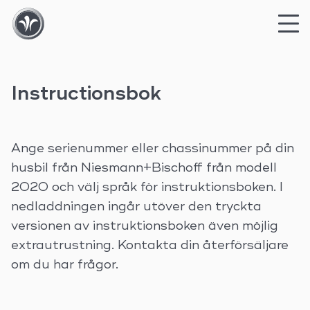
Skip
to
Instructionsbok
content
Ange serienummer eller chassinummer på din
husbil från Niesmann+Bischoff från modell
2020 och välj språk för instruktionsboken. I
nedladdningen ingår utöver den tryckta
versionen av instruktionsboken även möjlig
extrautrustning. Kontakta din återförsäljare
om du har frågor.