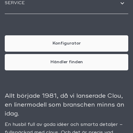
SERVICE
Konfigurator
Händler finden
Allt började 1981, då vi lanserade Clou,
en linermodell som branschen minns än
idag.
En husbil full av goda idéer och smarta detaljer –
fullspäckad med clous. Och det är precis vad