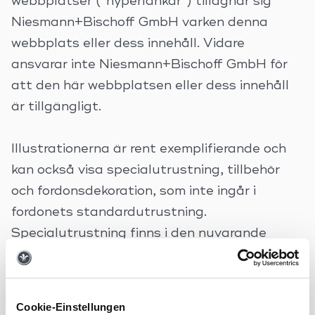
webbplatser (”hyperlänkar”) tillägnar sig
Niesmann+Bischoff GmbH varken denna
webbplats eller dess innehåll. Vidare
ansvarar inte Niesmann+Bischoff GmbH för
att den här webbplatsen eller dess innehåll
är tillgängligt.
Illustrationerna är rent exemplifierande och
kan också visa specialutrustning, tillbehör
och fordonsdekoration, som inte ingår i
fordonets standardutrustning.
Specialutrustning finns i den nuvarande
giltiga prislistan och erbjuds till det
tilläggspris som visas där. Vi förbehåller oss
rätten att göra utrustningsändringar eller
Cookie-Einstellungen