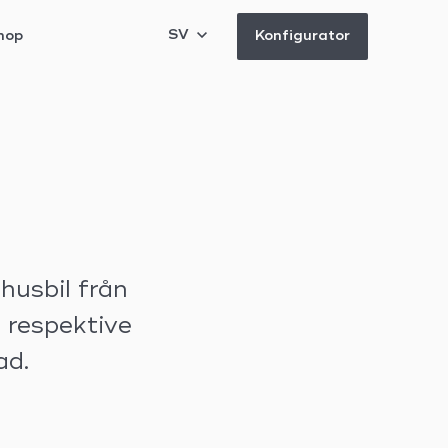
SV
hop
Konfigurator
husbil från
respektive
ad.