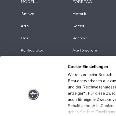
MODELL
FÖRETAG
iSmove
Historik
Arto
Karriär
Flair
Kontakt
Konfigurator
Återförsäljare
Press
Cookie-Einstellungen
Wir setzen beim Besuch un
Fanshop
Besucherverhalten auszuw
und der Reichweitenmessun
anzeigen“. Für diese Zwec
auch für eigene Zwecke ve
Schaltfläche „Alle Cookies
geben Sie Ihre Einwilligung