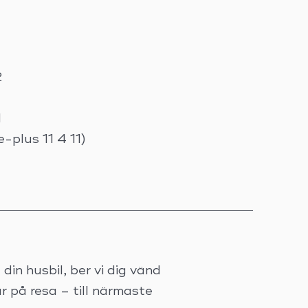
2
1
-plus 11 4 11)
in husbil, ber vi dig vänd
 är på resa – till närmaste