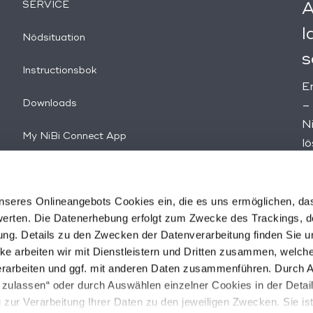
SERVICE
A
l
Nödsituation
s
Instructionsbok
En
Downloads
–
N
My NiBi Connect App
l
s
Serviceområdet
v
u
seres Onlineangebots Cookies ein, die es uns ermöglichen, da
erten. Die Datenerhebung erfolgt zum Zwecke des Trackings, d
g. Details zu den Zwecken der Datenverarbeitung finden Sie un
ke arbeiten wir mit Dienstleistern und Dritten zusammen, welch
rarbeiten und ggf. mit anderen Daten zusammenführen. Durch A
 zulassen“ oder durch Auswählen einzelner Cookies in der Detai
 zur Verarbeitung Ihrer Daten zu den jeweiligen Zwecken. Sie ist f