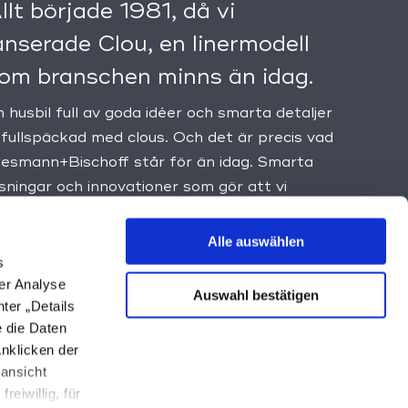
llt började 1981, då vi
anserade Clou, en linermodell
om branschen minns än idag.
 husbil full av goda idéer och smarta detaljer
 fullspäckad med clous. Och det är precis vad
iesmann+Bischoff står för än idag. Smarta
ösningar och innovationer som gör att vi
tändigt återuppfinner oss själva och som ger
arje fordon en del av Niesmann+Bischoffs
Alle auswählen
nika DNA.
s
er Analyse
Auswahl bestätigen
ter „Details
e die Daten
nklicken der
lansicht
reiwillig, für