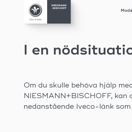
Mode
Skip
to
content
I en nödsituati
Om du skulle behöva hjälp med 
NIESMANN+BISCHOFF, kan du a
nedanstående Iveco-länk som h