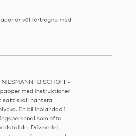
äder är väl förtrogna med
r din NIESMANN+BISCHOFF-
 papper med instruktioner
 sätt skall hantera
lycka. En bil inblandad i
dningspersonal som ofta
 nödställda. Drivmedel,