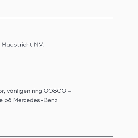
Maastricht N.V.
or, vänligen ring 00800 –
re på Mercedes-Benz