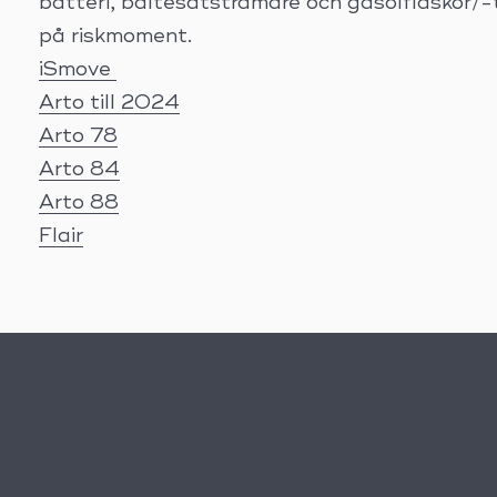
batteri, bältesåtstramare och gasolflaskor/
på riskmoment.
iSmove
Arto till 2024
Arto 78
Arto 84
Arto 88
Flair