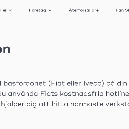
ller
Företag
Återförsäljare
Fan S
on
basfordonet (Fiat eller Iveco) på din 
nvända Fiats kostnadsfria hotline 
jälper dig att hitta närmaste verkst