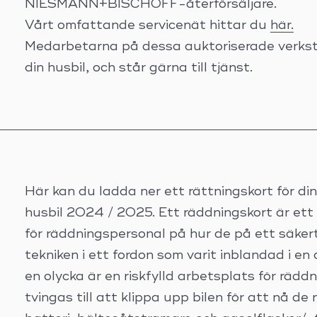
NIESMANN+BISCHOFF-återförsäljare.
Vårt omfattande servicenät hittar du
här.
Medarbetarna på dessa auktoriserade verkst
din husbil, och står gärna till tjänst.
Här kan du ladda ner ett rättningskort fö
husbil 2024 / 2025. Ett räddningskort är ett
för räddningspersonal på hur de på ett säkert
tekniken i ett fordon som varit inblandad i en o
en olycka är en riskfylld arbetsplats för räd
tvingas till att klippa upp bilen för att nå de