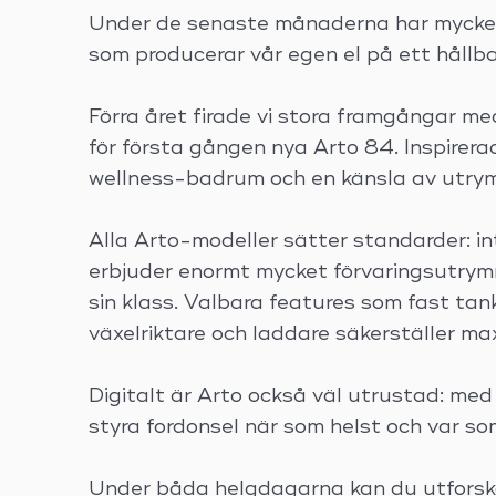
Under de senaste månaderna har mycket f
som producerar vår egen el på ett hållba
Förra året firade vi stora framgångar me
för första gången nya Arto 84. Inspirer
wellness-badrum och en känsla av utrymme
Alla Arto-modeller sätter standarder: in
erbjuder enormt mycket förvaringsutrymm
sin klass. Valbara features som fast tan
växelriktare och laddare säkerställer ma
Digitalt är Arto också väl utrustad: me
styra fordonsel när som helst och var so
Under båda helgdagarna kan du utforska a