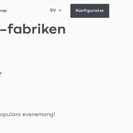
SV
hop
Konfigurator
-fabriken
r
 populära evenemang!