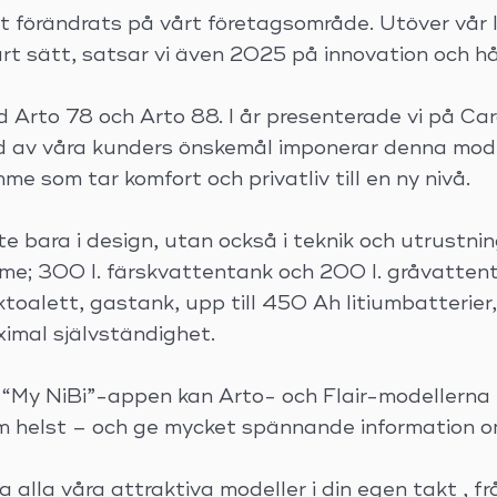
örändrats på vårt företagsområde. Utöver vår lo
rt sätt, satsar vi även 2025 på innovation och hå
d Arto 78 och Arto 88. I år presenterade vi på Ca
ad av våra kunders önskemål imponerar denna mode
 som tar komfort och privatliv till en ny nivå.
te bara i design, utan också i teknik och utrustni
e; 300 l. färskvattentank och 200 l. gråvattent
ktoalett, gastank, upp till 450 Ah litiumbatterier
ximal självständighet.
d “My NiBi”-appen kan Arto- och Flair-modellern
m helst – och ge mycket spännande information om
lla våra attraktiva modeller i din egen takt , fr