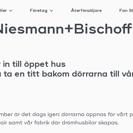
ller
Företag
Återförsäljare
Fan S
Niesmann+Bischoff
n till öppet hus
a en titt bakom dörrarna till vå
ber är det dags igen: dörrarna öppnas för vårt
ir samt vår fabrik där drömhusbilar skapas.