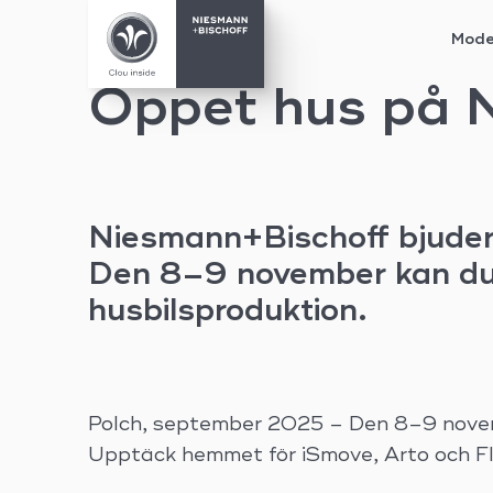
Mode
Skip
Öppet hus på 
to
content
Niesmann+Bischoff bjuder i
Den 8–9 november kan du t
husbilsproduktion.
Polch, september 2025 – Den 8–9 novem
Upptäck hemmet för iSmove, Arto och Fla