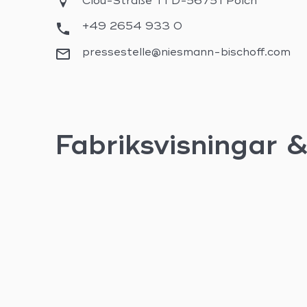
Clou-Straße 1 I D-56751 Polch
+49 2654 933 0
pressestelle@niesmann-bischoff.com
Fabriksvisningar 