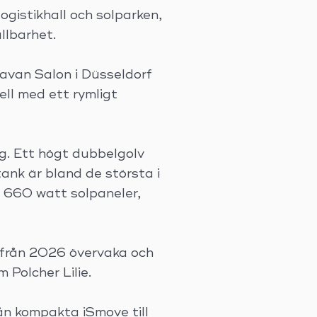
gistikhall och solparken,
llbarhet.
ravan Salon i Düsseldorf
ll med ett rymligt
ng. Ett högt dubbelgolv
ank är bland de största i
, 660 watt solpaneler,
a från 2026 övervaka och
 Polcher Lilie.
ån kompakta iSmove till